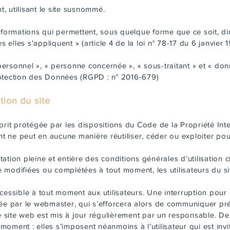
, utilisant le site susnommé.
formations qui permettent, sous quelque forme que ce soit, dir
lles s'appliquent » (article 4 de la loi n° 78-17 du 6 janvier 1
rsonnel », « personne concernée », « sous-traitant » et « donn
rotection des Données (RGPD : n° 2016-679)
ation du site
prit protégée par les dispositions du Code de la Propriété Int
ent ne peut en aucune manière réutiliser, céder ou exploiter p
eptation pleine et entière des conditions générales d’utilisation 
re modifiées ou complétées à tout moment, les utilisateurs du si
cessible à tout moment aux utilisateurs. Une interruption pou
ée par le webmaster, qui s’efforcera alors de communiquer pré
Le site web est mis à jour régulièrement par un responsable. D
ment : elles s’imposent néanmoins à l’utilisateur qui est invit