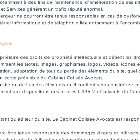
otamment à des fins de maintenance, d’amélioration de ses inf
s et Services génèrent un trafic réputé anormal.
bergeur ne pourront être tenus responsables en cas de dysfon
tériel informatique et de téléphonie liée notamment à l’enco
façons
iétaire des droits de propriété intellectuelle et détient les dr
otamment les textes, images, graphismes, logos, vidéos, icônes 
cation, adaptation de tout ou partie des éléments du site, quel
tion écrite préalable du Cabinet Colisée Avocats.
 site ou de l’un des éléments qu’il contient sera considérée c
ent aux dispositions des articles L.335-2 et suivants du Code 
tant qu’éditeur du site. Le Cabinet Colisée Avocats est respons
ra être tenue responsable des dommages directs et indirects ca
résultant soit de l’utilisation d’un matériel ne répondant pas au