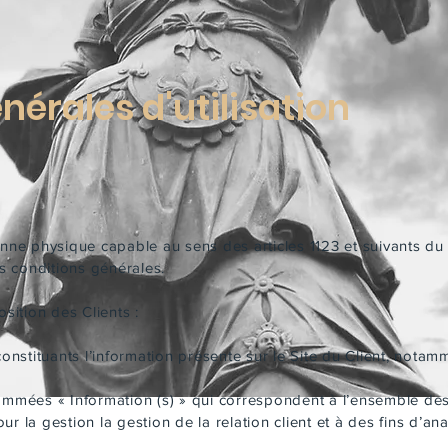
nérales d'utilisation
nne physique capable au sens des articles 1123 et suivants du
es conditions générales.
sition des Clients :
nstituants l’information présente sur le Site du Client, notam
mmées « Information (s) » qui correspondent à l’ensemble de
r la gestion la gestion de la relation client et à des fins d’ana