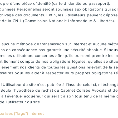
opie d’une pièce d’identité (carte d’identité ou passeport).
nnées Personnelles seront soumises aux obligations qui son
chivage des documents. Enfin, les Utilisateurs peuvent dépos
t de la CNIL (Commission Nationale Informatique & Libertés).
is, aucune méthode de transmission sur Internet et aucune mét
s en conséquence pas garantir une sécurité absolue. Si nou
ions les utilisateurs concernés afin qu'ils puissent prendre le
nt tiennent compte de nos obligations légales, qu'elles se situ
inement nos clients de toutes les questions relevant de la séc
essaires pour les aider à respecter leurs propres obligations 
Utilisateur du site n’est publiée à l'insu de celui-ci, ni écha
Seule l'hypothèse du rachat du Cabinet Colisée Avocats et de 
 à l'éventuel acquéreur qui serait à son tour tenu de la même 
 l'utilisateur du site.
balises (“tags”) internet