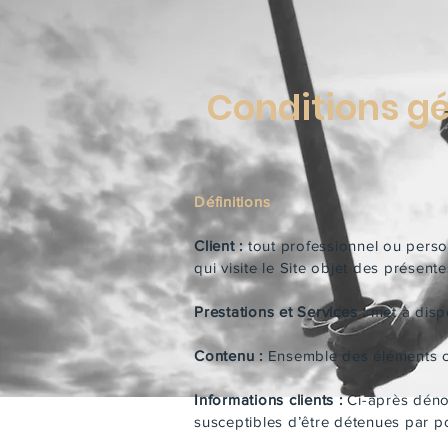
Conditions gé
Définitions
Client :
tout professionnel ou perso
qui visite le Site objet des présent
Prestations et Services :
met à dispo
Contenu :
Ensemble des éléments co
Informations clients :
Ci-après déno
susceptibles d’être détenues par pou