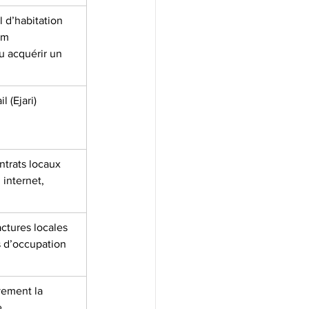
 d’habitation 
um 
 acquérir un 
l (Ejari)
ntrats locaux 
, internet, 
ctures locales 
 d’occupation
ivement la 
e