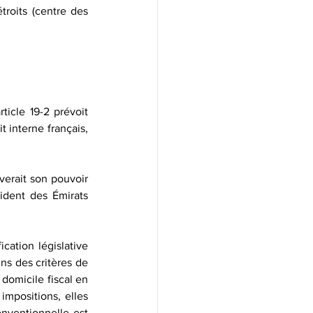
roits (centre des 
article 19-2 prévoit 
interne français, 
verait son pouvoir 
ident des Émirats 
ation législative 
ns des critères de 
omicile fiscal en 
mpositions, elles 
ventionnelle est 