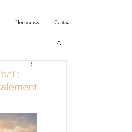
Honoraires
Contact
baï :
calement