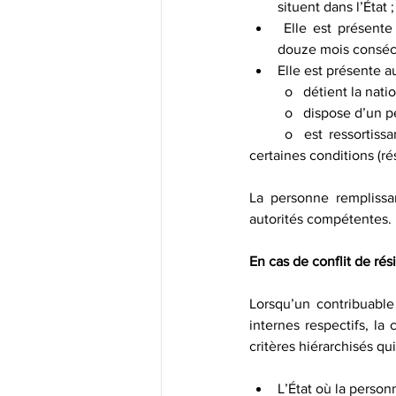
situent dans l’État ;
 Elle est présente physiquement sur le territoire pendant au moins 183 jours sur une période de 
douze mois consécu
Elle est présente a
	o   détient la nat
	o   dispose d’un 
      o  est ressortissante d’un État membre du Conseil de coopération du Golfe, et remplit en outre 		    
certaines conditions (r
La personne remplissan
autorités compétentes.
En cas de conflit de rés
Lorsqu’un contribuable
internes respectifs, la
critères hiérarchisés qu
L’État où la person