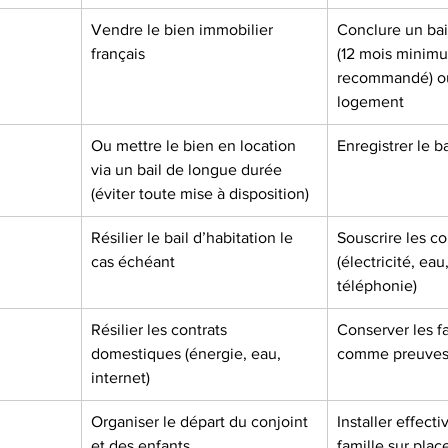
Vendre le bien immobilier 
Conclure un bail
français
(12 mois minim
recommandé) ou
logement
Ou mettre le bien en location 
Enregistrer le bai
via un bail de longue durée 
(éviter toute mise à disposition)
Résilier le bail d’habitation le 
Souscrire les co
cas échéant
(électricité, eau
téléphonie)
Résilier les contrats 
Conserver les fa
domestiques (énergie, eau, 
comme preuves
internet)
Organiser le départ du conjoint 
Installer effect
et des enfants
famille sur plac