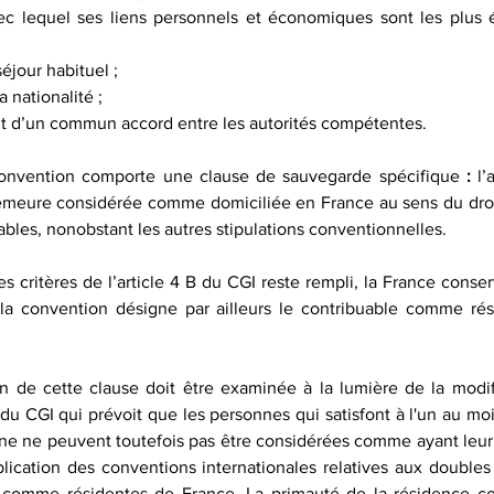
vec lequel ses liens personnels et économiques sont les plus ét
séjour habituel ;
a nationalité ;
t d’un commun accord entre les autorités compétentes.
onvention comporte une clause de sauvegarde spécifique
 :
 l’
meure considérée comme domiciliée en France au sens du droit 
bles, nonobstant les autres stipulations conventionnelles.
es critères de l’article 4 B du CGI reste rempli, la France conser
la convention désigne par ailleurs le contribuable comme rés
n de cette clause doit être examinée à la lumière de la modific
 du CGI qui prévoit que les personnes qui satisfont à l'un au moi
rne ne peuvent toutefois pas être considérées comme ayant leur d
lication des conventions internationales relatives aux doubles i
 comme résidentes de France. La primauté de la résidence con